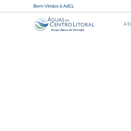
Bem-Vindos à AdCL
A E
HTML Table
Company
Contact
Country
Alfreds
Maria
Germany
Futterkiste
Anders
Centro
Francisco
comercial
Mexico
Chang
Moctezuma
Ernst
Roland
Austria
Handel
Mendel