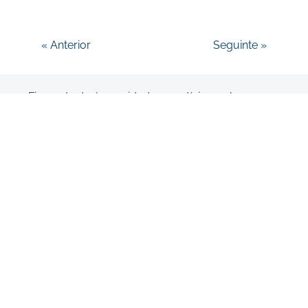
« Anterior
Seguinte »
Fique atento às novidades e notícias, subscreva a
nossa newsletter
NEWSLETTER
Li e aceito a política de privacidade.*