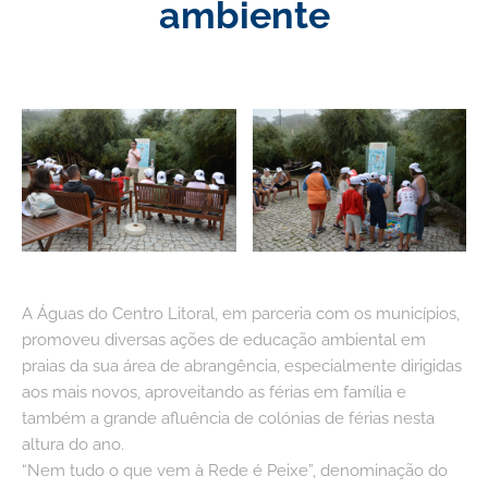
ambiente
A Águas do Centro Litoral, em parceria com os municípios,
promoveu diversas ações de educação ambiental em
praias da sua área de abrangência, especialmente dirigidas
aos mais novos, aproveitando as férias em família e
também a grande afluência de colónias de férias nesta
altura do ano.
“Nem tudo o que vem à Rede é Peixe”, denominação do