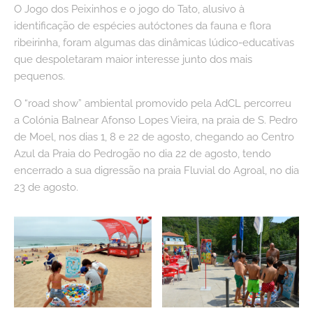
O Jogo dos Peixinhos e o jogo do Tato, alusivo à
identificação de espécies autóctones da fauna e flora
ribeirinha, foram algumas das dinâmicas lúdico-educativas
que despoletaram maior interesse junto dos mais
pequenos.
O “road show” ambiental promovido pela AdCL percorreu
a Colónia Balnear Afonso Lopes Vieira, na praia de S. Pedro
de Moel, nos dias 1, 8 e 22 de agosto, chegando ao Centro
Azul da Praia do Pedrogão no dia 22 de agosto, tendo
encerrado a sua digressão na praia Fluvial do Agroal, no dia
23 de agosto.